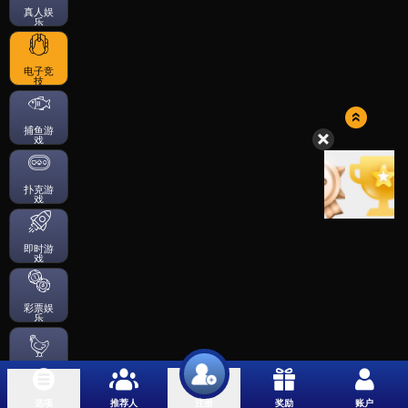
真人娱
乐
电子竞
技
捕鱼游
戏
扑克游
戏
即时游
戏
彩票娱
乐
斗鸡
品牌大使
费尔南多·托雷斯
选项
推荐人
奖励
账户
注册