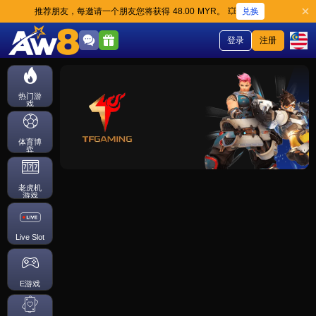
兑换
推荐朋友，每邀请一个朋友您将获得 48.00 MYR。 💥
登录
注册
热门游
戏
体育博
弈
老虎机
游戏
Live Slot
E游戏