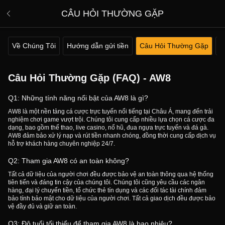
CÂU HỎI THƯỜNG GẶP
Về Chúng Tôi
Hướng dẫn gửi tiền
Câu Hỏi Thường Gặp
L
Câu Hỏi Thường Gặp (FAQ) - AW8
Q1: Những tính năng nổi bật của AW8 là gì?
AW8 là một nền tảng cá cược trực tuyến nổi tiếng tại Châu Á, mang đến trải
nghiệm chơi game vượt trội. Chúng tôi cung cấp nhiều lựa chọn cá cược đa
dạng, bao gồm thể thao, live casino, nổ hũ, đua ngựa trực tuyến và đá gà.
AW8 đảm bảo xử lý nạp và rút tiền nhanh chóng, đồng thời cung cấp dịch vụ
hỗ trợ khách hàng chuyên nghiệp 24/7.
Q2: Tham gia AW8 có an toàn không?
Tất cả dữ liệu của người chơi đều được bảo vệ an toàn thông qua hệ thống
tiên tiến và đáng tin cậy của chúng tôi. Chúng tôi cũng yêu cầu các ngân
hàng, đại lý chuyển tiền, tổ chức thẻ tín dụng và các đối tác tài chính đảm
bảo tính bảo mật cho dữ liệu của người chơi. Tất cả giao dịch đều được bảo
vệ đầy đủ và giữ an toàn.
Q3: Độ tuổi tối thiểu để tham gia AW8 là bao nhiêu?