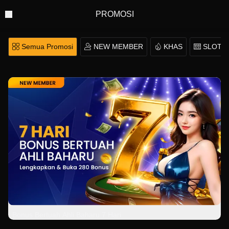
PROMOSI
 Semua Promosi
 NEW MEMBER
 KHAS
 SLOTS
Bonus Bertuah Ahli Baharu 7 Hari