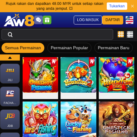
Rujuk rakan dan dapatkan 48.00 MYR untuk setiap rakan
Tukarkan
yang anda jemput. 💥
LOG MASUK
DAFTAR
Semua Permainan
Permainan Popular
Permainan Baru
JILI
Oneshot Fishing
Paradise 2
Paradise
FACHAI-FISH
JDB