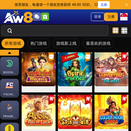
兑换
推荐朋友，每邀请一个朋友您将获得 48.00 SGD。 💥
登录
注册
NEXTSPIN
所有游戏
热门游戏
游戏新上线
最喜欢的游戏
SPADE GAMING
BOOONGO
盛世女皇
海灵传说
嘻游记
FACHAI-SLOT
PRAGMATICPLAY