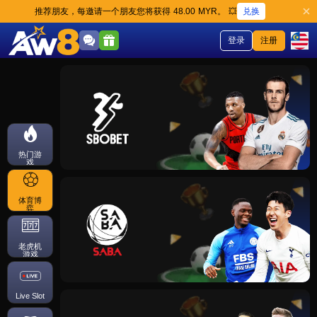
兑换
推荐朋友，每邀请一个朋友您将获得 48.00 MYR。 💥
登录
注册
热门游
戏
体育博
弈
老虎机
游戏
Live Slot