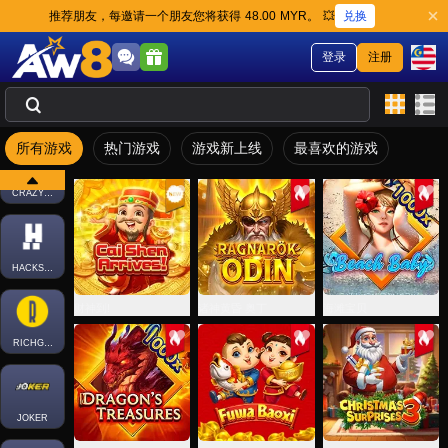
兑换
推荐朋友，每邀请一个朋友您将获得 48.00 MYR。 💥
NEXTSPIN
登录
注册
JDB
所有游戏
热门游戏
游戏新上线
最喜欢的游戏
CRAZYGAMING
HACKSAWGAMING
财神到!
诸神黄昏 奥丁
海滩宝贝
RICHGAMING
JOKER