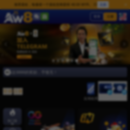
兑换
推荐朋友，每邀请一个朋友您将获得 48.00 MYR。 💥
登录
注册
高达3888的奖励，手慢无！
登录
/
注册
存款
提款
应用程序
热门游
戏