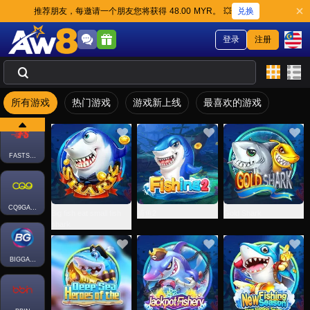
JILI
兑换
推荐朋友，每邀请一个朋友您将获得 48.00 MYR。 💥
登录
注册
FACHAI-FISH
所有游戏
热门游戏
游戏新上线
最喜欢的游戏
JDB
FASTSPIN-FISH
CQ9GAMING
Big fish eat small fish
捕鱼2
Gold Shark
shark
BIGGAMING