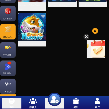
BBIN
Heroes of the Deep
Jackpot Fishery
New Fishing Season
Sea
KA-FISH
YOULIANGAMING
Shark Hunter
BTGAMING-FISH
SPLUS-FISH
VPLUS
选项
推荐人
奖励
账户
注册