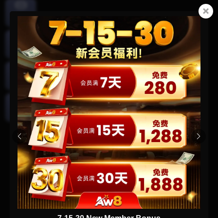
扑克游
戏
即时游
戏
彩票娱
乐
斗鸡
品牌大使
费尔南多·托雷斯
足球传奇费尔南多·托雷斯，曾效力于利物浦、切尔西和马德里竞技，已与AW8（2020/21）签署协
议。AW8 希望，通过与像托雷斯这样级别的球员合作，能够巩固其作为亚洲顶级娱乐平台的地
位。
立即投注