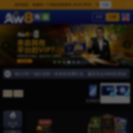
兑换
推荐朋友，每邀请一个朋友您将获得 48.00 MYR。 💥
登录
注册
每2小时一场红包雨！快来抢免费红包，赢取高达3888的奖励，手
登录
/
注册
存款
提款
应用程序
热门游
戏