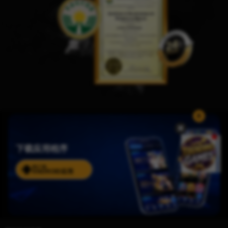
下载应用程序
通过下载
ANDROID应用