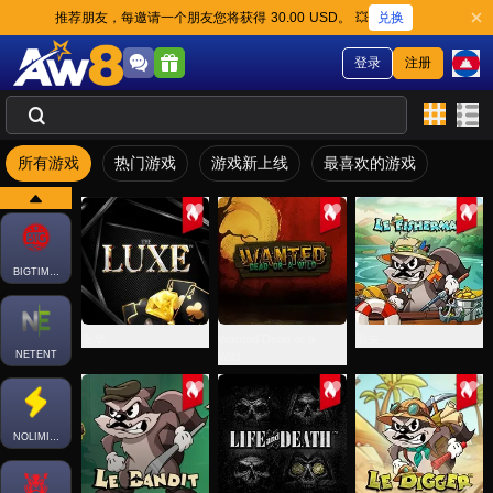
兑换
推荐朋友，每邀请一个朋友您将获得 30.00 USD。 💥
KM-SLOT
登录
注册
PEGASUS-SLOT
所有游戏
热门游戏
游戏新上线
最喜欢的游戏
SPLUS
BIGTIMEGAMING
奢华
Wanted Dead or a
渔夫
NETENT
Wild
NOLIMITCITY