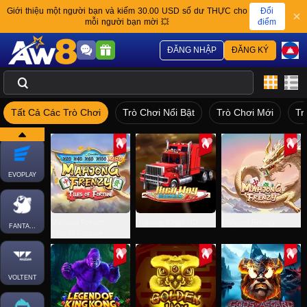
Đổi
Giới thiệu một người bạn và kiếm 30.00 USD số dư THỰC cho
HACKSAWGAMING
điểm
mỗi người bạn mời 💥
ĐĂNG NHẬP
ĐĂNG KÝ
BTGAMING
Tất Cả Các Trò Chơi
Trò Chơi Nổi Bật
Trò Chơi Mới
Tr
PLAYNGO
EVOPLAY
Mahjong Frenzy -
Highway Kings HD
Mahjong Frenzy
FANTASMA
Tiles of Fortune
VOLTENT