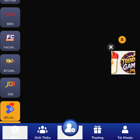
KA-FISH
BBIN
FACHAI-FISH
BTGAMING-FISH
JDB
SPLUS-FISH
Menu
Giới Thiệu
Thưởng
Tài Khoản
Đăng Ký