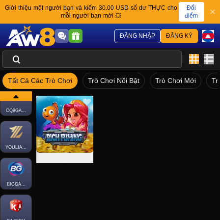
Đổi
Giới thiệu một người bạn và kiếm 30.00 USD số dư THỰC cho
điểm
mỗi người bạn mời 💥
ĐĂNG NHẬP
ĐĂNG KÝ
JILI
FASTSPIN-FISH
Tất Cả Các Trò Chơi
Trò Chơi Nổi Bật
Trò Chơi Mới
Tr
CQ9GAMING
YOULIANGAMING
Rich Fishing
BIGGAMING