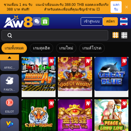
BIGTIMEGAMING
แลก
ชวนเพื่อน 1 คน รับ
แนะนำเพื่อนและรับ 388.00 THB ยอดคงเหลือจริง
รับ
388 บาท ทันที!
สำหรับแต่ละเพื่อนที่คุณเชิญเข้าร่วม 💥
เข้าสู่ระบบ
สมัคร
THUNDERKICK
LGD
เกมทั้งหมด
เกมสุดฮิต
เกมใหม่
เกมส์โปรด
AFRICAN BUFFALO
FANTASMA
Highway King
God Of Wealth
Great Blue
ESLOT