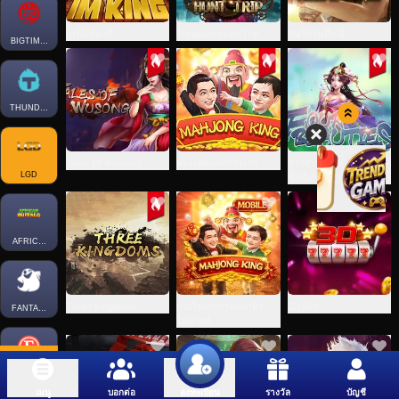
กูเป็นฮ่องตี้
Treasure Hunt Trip
กินไก่ในคืนนี้
BIGTIMEGAMING
THUNDERKICK
Tales Of Wusong
พระเทพแห่งการเงิน
สาวงามสีคนในเมือง
LGD
ชิงเฉิง
AFRICAN BUFFALO
Three Kingdoms
เกมไพ่นกกระจอกคิง
3D Slot
FANTASMA
โมบายล์
ESLOT
เมนู
บอกต่อ
รางวัล
บัญชี
ลงทะเบียน