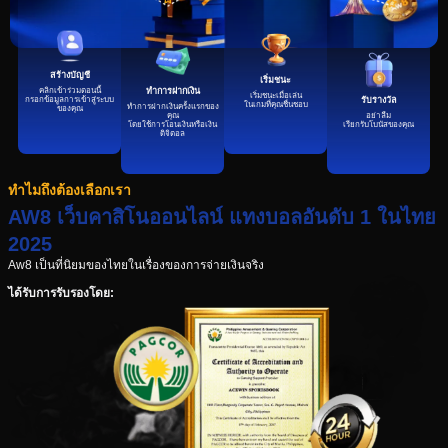
สร้างบัญชี
เริ่มชนะ
คลิกเข้าร่วมตอนนี้
ทำการฝากเงิน
เริ่มชนะเมื่อเล่น
กรอกข้อมูลการเข้าสู่ระบบ
รับรางวัล
ในเกมที่คุณชื่นชอบ
ทำการฝากเงินครั้งแรกของ
ของคุณ
คุณ
อย่าลืม
โดยใช้การโอนเงินหรือเงิน
เรียกรับโบนัสของคุณ
ดิจิตอล
ทำไมถึงต้องเลือกเรา
AW8 เว็บคาสิโนออนไลน์ แทงบอลอันดับ 1 ในไทย
2025
Aw8 เป็นที่นิยมของไทยในเรื่องของการจ่ายเงินจริง
ได้รับการรับรองโดย: