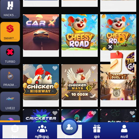
Bonus Time
Bottle Mania
Cai Balao
Cappadocia
HACKSAW-INST
SMARTSOFT-INSTANTWIN
CarX
Cheesy Road
Cheesy Road
Classic
TURBO
PRAGMATICPLAY
Chicken Highway
Chicken Ways
Crash Duel X
LIVE22
CLOTPLAY
ម៉ឺនុយ
កម្មវិធីបង្ហាញ.
រង្វាន់
គណនី
ចុះឈ្មោះ