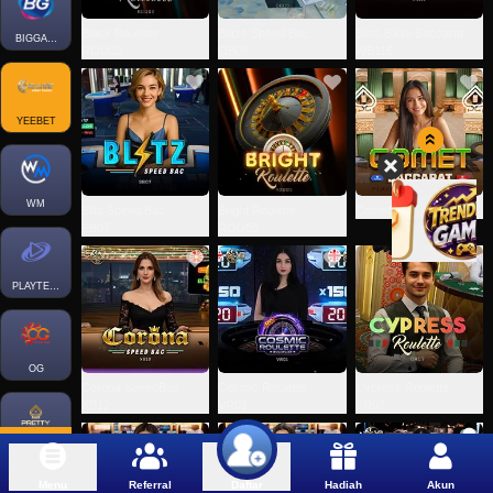
Black Roulette
Blaze Speed Bac
Bliss Bikini Baccarat
BIGGAMING
ROU02
OB09
WB116
YEEBET
WM
Blitz Speed Bac
Bright Roulette
Comet Bac PB11
SB07
ROU05
PLAYTECH
OG
Corona SpeedBac
Cosmic Roulette
Cypress Roulette
XB12
VR01
BR07
PRETTYGAMING
Menu
Referral
Hadiah
Akun
Daftar